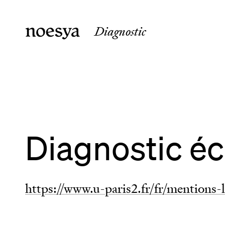
Diagnostic
noesya Paris
noesya 
36 rue Laffitte
15 rue 
75009
Paris
33800
B
France
France
Diagnostic é
https://www.u-paris2.fr/fr/mentions-l