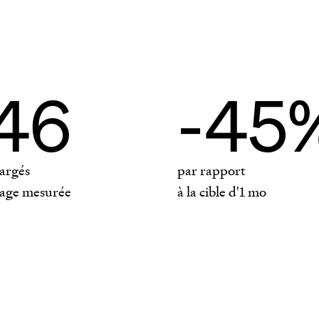
wor
san
46
-45
mai
hargés
par rapport
page mesurée
à la cible d'1
mo