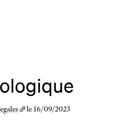
site
Bordeaux
des Bouviers
gou
ordeaux
dia
cologique
lab
rés
egales
le 16/09/2023