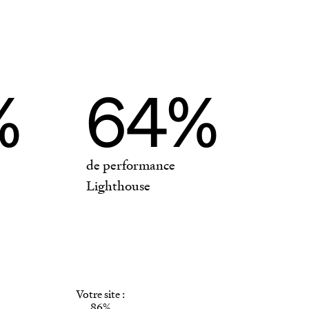
ks
e
%
64%
son
de performance
Lighthouse
Votre site :
86%